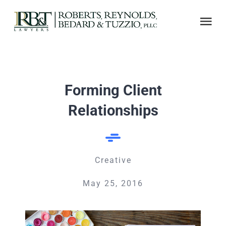
Skip
to
Tog
content
Nav
ABOUT US
Forming Client
AREAS OF PRACTICE
Relationships
NOTABLE CASES
ADJUSTER CE
Creative
May 25, 2016
LINKS
CONTACT